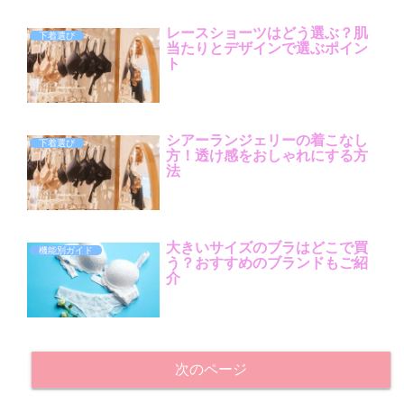
レースショーツはどう選ぶ？肌
下着選び
当たりとデザインで選ぶポイン
ト
シアーランジェリーの着こなし
下着選び
方！透け感をおしゃれにする方
法
大きいサイズのブラはどこで買
機能別ガイド
う？おすすめのブランドもご紹
介
次のページ