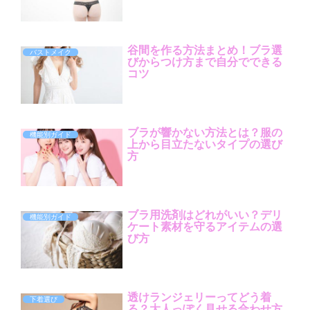
谷間を作る方法まとめ！ブラ選
バストメイク
びからつけ方まで自分でできる
コツ
ブラが響かない方法とは？服の
機能別ガイド
上から目立たないタイプの選び
方
ブラ用洗剤はどれがいい？デリ
機能別ガイド
ケート素材を守るアイテムの選
び方
透けランジェリーってどう着
下着選び
る？大人っぽく見せる合わせ方