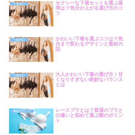
セクシーな下着セットを選ぶ基
下着選び
準は？気分が上がる選び方のコ
ツ
かわいい下着を選ぶコツは？気
下着選び
分まで変わるデザインと素材の
話
大人かわいい下着の選び方！甘
下着選び
くなりすぎない絶妙なバランス
とは
レースブラとは？普通のブラと
機能別ガイド
の違いと初めて選ぶ際のポイン
ト