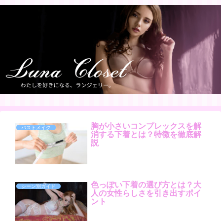
胸が小さいコンプレックスを解
バストメイク
消する下着とは？特徴を徹底解
説
色っぽい下着の選び方とは？大
シーン別ガイド
人の女性らしさを引き出すポイ
ント