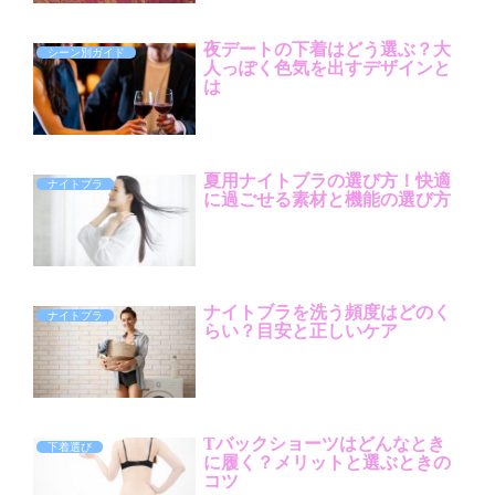
夜デートの下着はどう選ぶ？大
シーン別ガイド
人っぽく色気を出すデザインと
は
夏用ナイトブラの選び方！快適
ナイトブラ
に過ごせる素材と機能の選び方
ナイトブラを洗う頻度はどのく
ナイトブラ
らい？目安と正しいケア
Tバックショーツはどんなとき
下着選び
に履く？メリットと選ぶときの
コツ