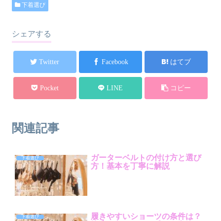
下着選び
シェアする
Twitter
Facebook
はてブ
Pocket
LINE
コピー
関連記事
ガーターベルトの付け方と選び
下着選び
方！基本を丁寧に解説
履きやすいショーツの条件は？
下着選び