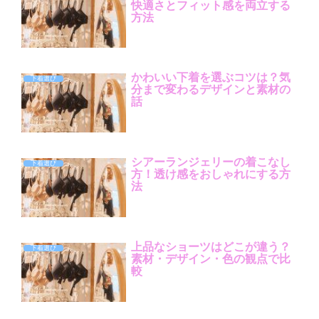
快適さとフィット感を両立する
方法
かわいい下着を選ぶコツは？気
下着選び
分まで変わるデザインと素材の
話
シアーランジェリーの着こなし
下着選び
方！透け感をおしゃれにする方
法
上品なショーツはどこが違う？
下着選び
素材・デザイン・色の観点で比
較