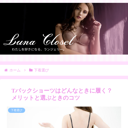
ホーム
下着選び
Tバックショーツはどんなときに履く？
メリットと選ぶときのコツ
下着選び