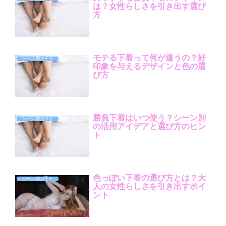
は？女性らしさを引き出す選び
方
モテる下着って何が違うの？好
シーン別ガイド
印象を与えるデザインと色の選
び方
勝負下着はいつ使う？シーン別
シーン別ガイド
の活用アイデアと選び方のヒン
ト
色っぽい下着の選び方とは？大
シーン別ガイド
人の女性らしさを引き出すポイ
ント