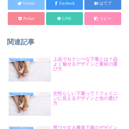
Twitter
Facebook
はてブ
Pocket
LINE
コピー
関連記事
上品でセクシーな下着とは？品
シーン別ガイド
よく魅せるデザインと素材の選
び方
女性らしい下着って？フェミニ
シーン別ガイド
ンに見えるデザインと色の選び
方
男ウケする勝負下着のデザイン
シーン別ガイド