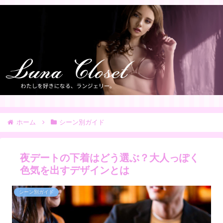
ホーム
シーン別ガイド
夜デートの下着はどう選ぶ？大人っぽく
色気を出すデザインとは
シーン別ガイド