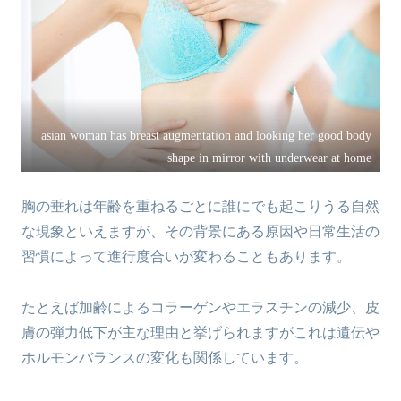
asian woman has breast augmentation and looking her good body
shape in mirror with underwear at home
胸の垂れは年齢を重ねるごとに誰にでも起こりうる自然
な現象といえますが、その背景にある原因や日常生活の
習慣によって進行度合いが変わることもあります。
たとえば加齢によるコラーゲンやエラスチンの減少、皮
膚の弾力低下が主な理由と挙げられますがこれは遺伝や
ホルモンバランスの変化も関係しています。