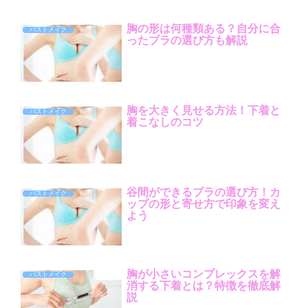
胸の形は何種類ある？自分に合
バストメイク
ったブラの選び方も解説
胸を大きく見せる方法！下着と
バストメイク
着こなしのコツ
谷間ができるブラの選び方！カ
バストメイク
ップの形と寄せ方で印象を変え
よう
胸が小さいコンプレックスを解
バストメイク
消する下着とは？特徴を徹底解
説