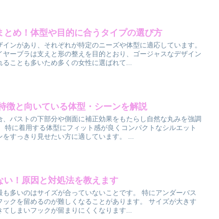
まとめ！体型や目的に合うタイプの選び方
ザインがあり、それぞれが特定のニーズや体型に適応しています。
イヤーブラは支えと形の整えを目的とおり、ゴージャスなデザイン
ることも多いため多くの女性に選ばれて...
？特徴と向いている体型・シーンを解説
合、バストの下部分や側面に補正効果をもたらし自然な丸みを強調
。 特に着用する体型にフィット感が良くコンパクトなシルエット
をすっきり見せたい方に適しています。 ...
ない！原因と対処法を教えます
最も多いのはサイズが合っていないことです。 特にアンダーバス
フックを留めるのが難しくなることがあります。 サイズが大きす
てしまいフックが留まりにくくなります...