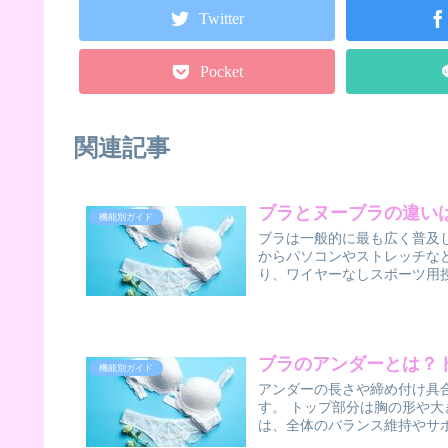
Twitter
Pocket
関連記事
ブラとヌーブラの違い
機能別ガイド
ブラは一般的に最も広く普及
からパソコンやストレッチな
り、ワイヤーなしスポーツ用授
ブラのアンダーとは？
機能別ガイド
アンダーの長さや締め付け具
す。 トップ部分は胸の形や
は、全体のバランス維持やサポ