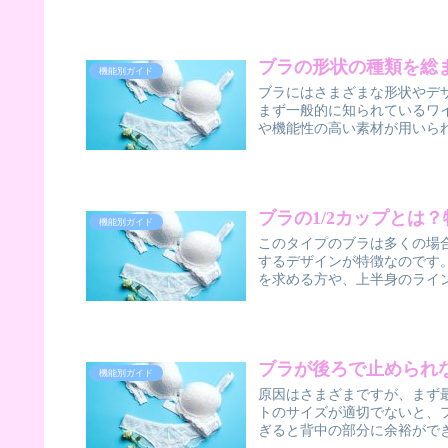
ブラの形状の種類を総
機能別ガイド
ブラにはさまざまな形状やデ
まず一般的に知られているワ
や機能性の高い素材が用いられ
ブラの1/2カップとは
機能別ガイド
このタイプのブラは多くの場
するデザインが特徴なのです
を求める方や、上半身のライン
ブラが後ろで止められ
機能別ガイド
原因はさまざまですが、まず
トのサイズが適切でないと、
ぎると背中の部分に余裕ができ