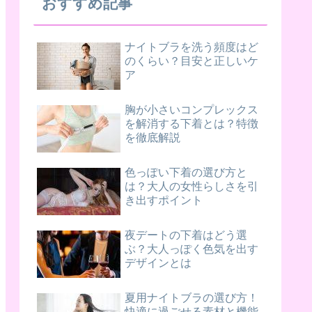
おすすめ記事
ナイトブラを洗う頻度はど
のくらい？目安と正しいケ
ア
胸が小さいコンプレックス
を解消する下着とは？特徴
を徹底解説
色っぽい下着の選び方と
は？大人の女性らしさを引
き出すポイント
夜デートの下着はどう選
ぶ？大人っぽく色気を出す
デザインとは
夏用ナイトブラの選び方！
快適に過ごせる素材と機能