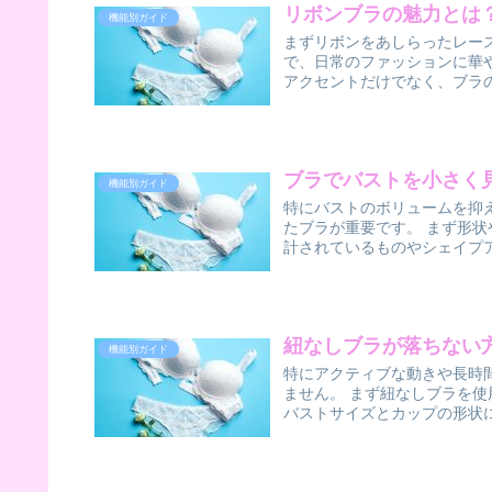
リボンブラの魅力とは
機能別ガイド
まずリボンをあしらったレー
で、日常のファッションに華
アクセントだけでなく、ブラの
ブラでバストを小さく
機能別ガイド
特にバストのボリュームを抑
たブラが重要です。 まず形
計されているものやシェイプア
紐なしブラが落ちない
機能別ガイド
特にアクティブな動きや長時
ません。 まず紐なしブラを
バストサイズとカップの形状に