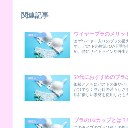
関連記事
ワイヤーブラのメリッ
機能別ガイド
まずワイヤー入りのブラの最
す。 バストの横流れや下垂
め、特にサイトラインや外出時
50代におすすめのブ
機能別ガイド
加齢とともにバストの形やハ
だけでなく見た目の若々しさを
肌に優しい素材を使用したもの
ブラの1/2カップとは
機能別ガイド
このタイプのブラは多くの場