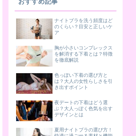
おすすめ記事
ナイトブラを洗う頻度はど
のくらい？目安と正しいケ
ア
胸が小さいコンプレックス
を解消する下着とは？特徴
を徹底解説
色っぽい下着の選び方と
は？大人の女性らしさを引
き出すポイント
夜デートの下着はどう選
ぶ？大人っぽく色気を出す
デザインとは
夏用ナイトブラの選び方！
快適に過ごせる素材と機能