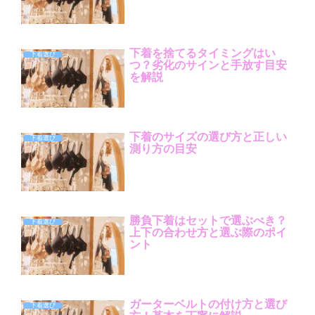
下着を捨てるタイミングはい
下着選び
つ？劣化のサインと手放す目安
を解説
下着のサイズの選び方と正しい
下着選び
測り方の目安
勝負下着はセットで選ぶべき？
下着選び
上下の合わせ方と選ぶ際のポイ
ント
ガーターベルトの付け方と選び
下着選び