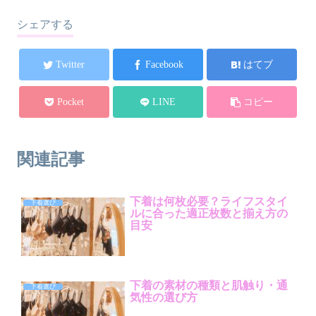
シェアする
Twitter
Facebook
はてブ
Pocket
LINE
コピー
関連記事
下着は何枚必要？ライフスタイ
下着選び
ルに合った適正枚数と揃え方の
目安
下着の素材の種類と肌触り・通
下着選び
気性の選び方