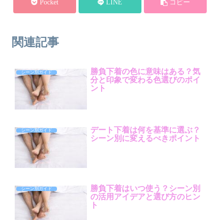
Pocket
LINE
コピー
関連記事
勝負下着の色に意味はある？気
シーン別ガイド
分と印象で変わる色選びのポイ
ント
デート下着は何を基準に選ぶ？
シーン別ガイド
シーン別に変えるべきポイント
勝負下着はいつ使う？シーン別
シーン別ガイド
の活用アイデアと選び方のヒン
ト