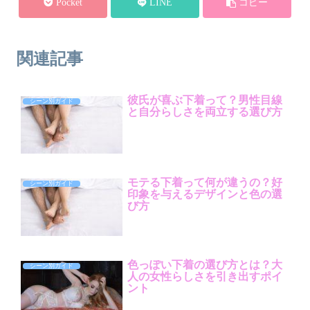
Pocket
LINE
コピー
関連記事
彼氏が喜ぶ下着って？男性目線
シーン別ガイド
と自分らしさを両立する選び方
モテる下着って何が違うの？好
シーン別ガイド
印象を与えるデザインと色の選
び方
色っぽい下着の選び方とは？大
シーン別ガイド
人の女性らしさを引き出すポイ
ント