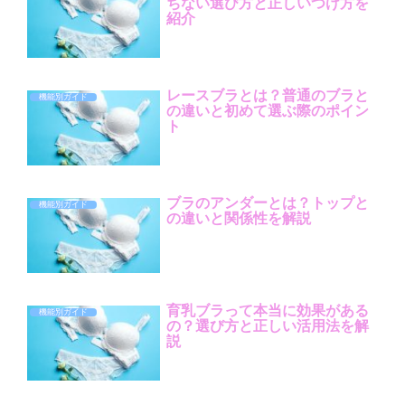
ちない選び方と正しいつけ方を
紹介
レースブラとは？普通のブラと
機能別ガイド
の違いと初めて選ぶ際のポイン
ト
ブラのアンダーとは？トップと
機能別ガイド
の違いと関係性を解説
育乳ブラって本当に効果がある
機能別ガイド
の？選び方と正しい活用法を解
説