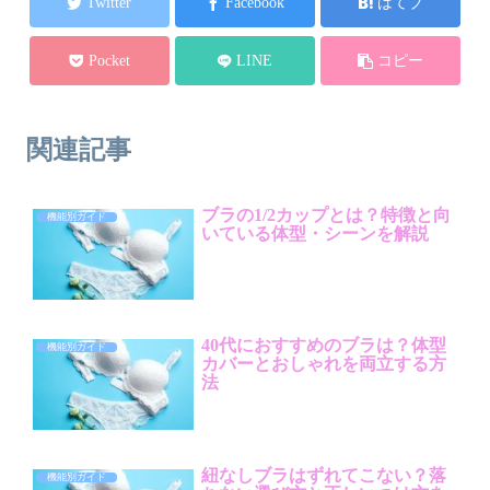
Twitter
Facebook
はてブ
Pocket
LINE
コピー
関連記事
ブラの1/2カップとは？特徴と向
機能別ガイド
いている体型・シーンを解説
40代におすすめのブラは？体型
機能別ガイド
カバーとおしゃれを両立する方
法
紐なしブラはずれてこない？落
機能別ガイド