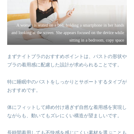
A woman is seated on a bed, holding a smartphone in her hands
and looking at the screen. She appears focused on the device while
sitting in a bedroom, copy space
まずナイトブラのおすすめポイントは、バストの形状や
ブラの着用感に配慮した設計が求められることです。
特に睡眠中のバストをしっかりとサポートするタイプが
おすすめです。
体にフィットして締め付け過ぎず自然な着用感を実現し
ながらも、動いてもズレにくい構造が望ましいです。
長時間着用しても不快感を感じにくい素材を選ぶことも