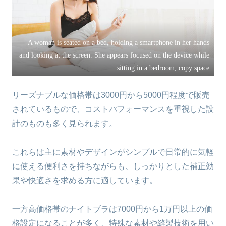
A woman is seated on a bed, holding a smartphone in her hands
and looking at the screen. She appears focused on the device while
sitting in a bedroom, copy space
リーズナブルな価格帯は3000円から5000円程度で販売
されているもので、コストパフォーマンスを重視した設
計のものも多く見られます。
これらは主に素材やデザインがシンプルで日常的に気軽
に使える便利さを持ちながらも、しっかりとした補正効
果や快適さを求める方に適しています。
一方高価格帯のナイトブラは7000円から1万円以上の価
格設定になることが多く、特殊な素材や縫製技術を用い