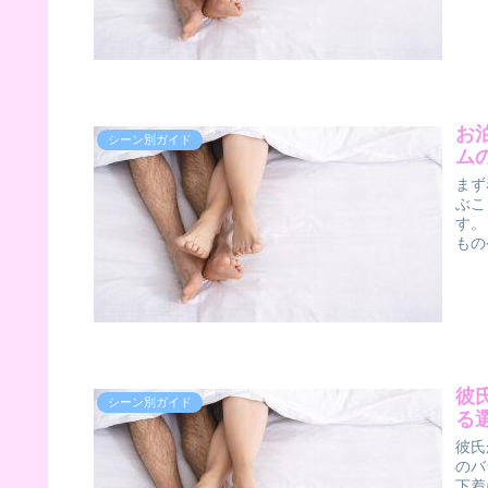
お
シーン別ガイド
ム
まず
ぶこ
す。
もの
彼
シーン別ガイド
る
彼氏
のバ
下着