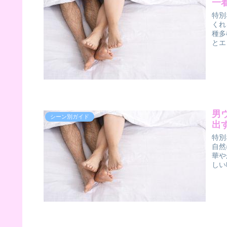
一
特別
くれ
種多
とエ
男
シーン別ガイド
出
特別
自然
華や
しい