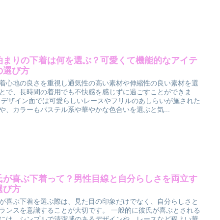
泊まりの下着は何を選ぶ？可愛くて機能的なアイテ
の選び方
着心地の良さを重視し通気性の高い素材や伸縮性の良い素材を選
とで、長時間の着用でも不快感を感じずに過ごすことができま
 デザイン面では可愛らしいレースやフリルのあしらいが施された
や、カラーもパステル系や華やかな色合いを選ぶと気...
氏が喜ぶ下着って？男性目線と自分らしさを両立す
選び方
が喜ぶ下着を選ぶ際は、見た目の印象だけでなく、自分らしさと
ランスを意識することが大切です。 一般的に彼氏が喜ぶとされる
には、シンプルで清潔感のあるデザインや、レースなど程よい華