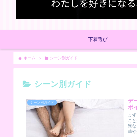
下着選び
ホーム
シーン別ガイド
シーン別ガイド
デ
シーン別ガイド
ポ
まず
こと
異な
華や