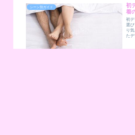
初
シーン別ガイド
着
初デ
選び
り気
たデ
ク
シーン別ガイド
る
クリ
季節
囲気
ます