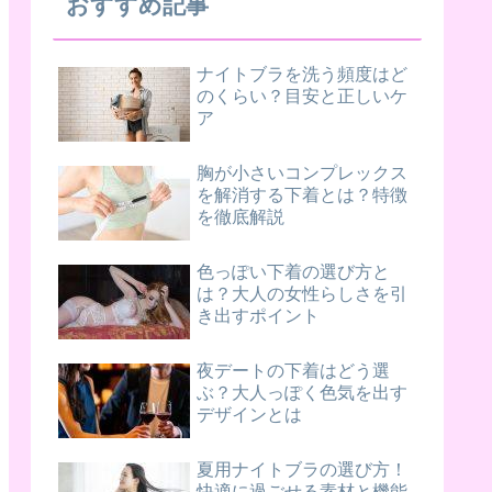
おすすめ記事
ナイトブラを洗う頻度はど
のくらい？目安と正しいケ
ア
胸が小さいコンプレックス
を解消する下着とは？特徴
を徹底解説
色っぽい下着の選び方と
は？大人の女性らしさを引
き出すポイント
夜デートの下着はどう選
ぶ？大人っぽく色気を出す
デザインとは
夏用ナイトブラの選び方！
快適に過ごせる素材と機能