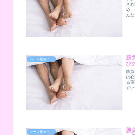
され
め、
んな
勝
シーン別ガイド
び
勝負
は心
る重
すい
勝
シーン別ガイド