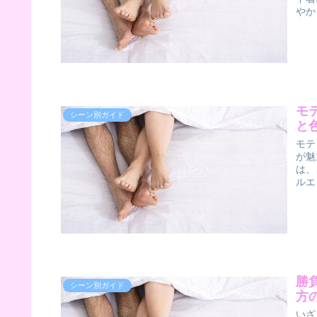
やか
モ
シーン別ガイド
と
モテ
が魅
は、
ルエ
勝
シーン別ガイド
方
いざ