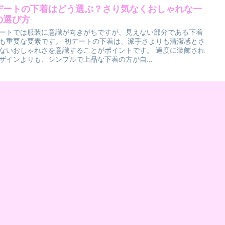
デートの下着はどう選ぶ？さり気なくおしゃれな一
の選び方
ートでは服装に意識が向きがちですが、見えない部分である下着
も重要な要素です。 初デートの下着は、派手さよりも清潔感とさ
ないおしゃれさを意識することがポイントです。 過度に装飾され
ザインよりも、シンプルで上品な下着の方が自...
リスマスに身につけたい下着とは？特別感を演出す
選び方
スマスは特別な一日として過ごす人が多く、身につける下着にも
感や華やかさを取り入れたいと考える場面です。 クリスマスの雰
に合わせた下着選びでは、色やデザインが重要なポイントになり
。 例えば、赤や深いグリーンはクリスマスらし...