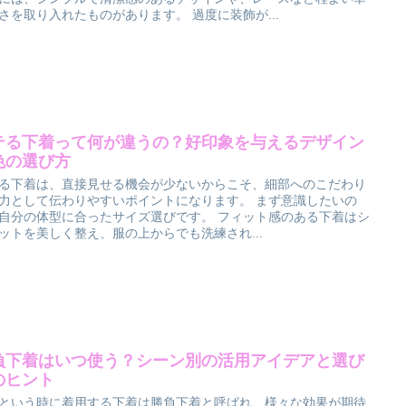
さを取り入れたものがあります。 過度に装飾が...
テる下着って何が違うの？好印象を与えるデザイン
色の選び方
る下着は、直接見せる機会が少ないからこそ、細部へのこだわり
力として伝わりやすいポイントになります。 まず意識したいの
自分の体型に合ったサイズ選びです。 フィット感のある下着はシ
ットを美しく整え、服の上からでも洗練され...
負下着はいつ使う？シーン別の活用アイデアと選び
のヒント
という時に着用する下着は勝負下着と呼ばれ、様々な効果が期待