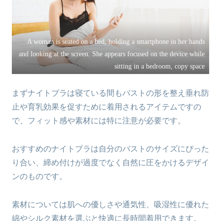
A woman is seated on a bed, holding a smartphone in her hands
and looking at the screen. She appears focused on the device while
sitting in a bedroom, copy space
まずナイトブラは寝ている間もバストの形を整え垂れ防
止や育乳効果を促すために着用されるアイテムですの
で、フィット感や素材には特に注意が必要です。
おすすめのナイトブラは自分のバストのサイズにぴった
り合い、締め付けが過度でなく自然に圧をかけるデザイ
ンのものです。
素材については肌への優しさや通気性、吸湿性に優れた
綿やシルク素材を選ぶと快適に長時間着用できます。